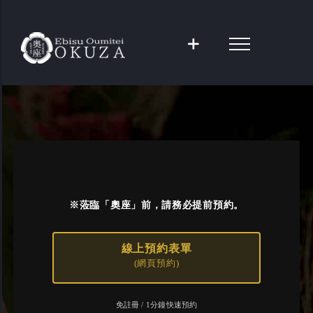
Skip
to
content
※蒞臨「奧座」前，
請務必提前預約。
線上預約表單
(網頁預約)
免註冊 / 1分鐘快速預約