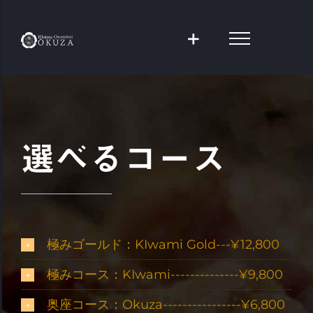
Skip
to
content
選べるコース
極みゴールド：KIwami Gold---¥12,800
極みコース：KIwami--------------¥9,800
奥座コース：Okuza----------------¥6,800